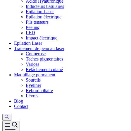
Acide Hyaluronique
Inducteurs tissulaires
Epilation Laser
Epilation électrique
Fils tenseurs
Peeling
LED
Impact électrique
Epilation Laser
Traitement de peau au laser
Couperose
Taches pigmentaires
Varices
Relâchement cutané
Maquillage permanent
Sourcils
Eyeliner
Rebord ciliaire
Lèvres
Blog
Contact