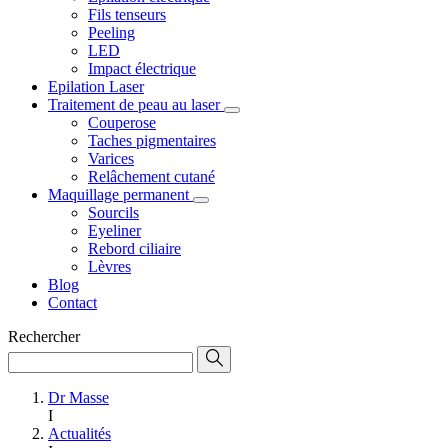
Fils tenseurs
Peeling
LED
Impact électrique
Epilation Laser
Traitement de peau au laser
Couperose
Taches pigmentaires
Varices
Relâchement cutané
Maquillage permanent
Sourcils
Eyeliner
Rebord ciliaire
Lèvres
Blog
Contact
Rechercher
Dr Masse
I
Actualités