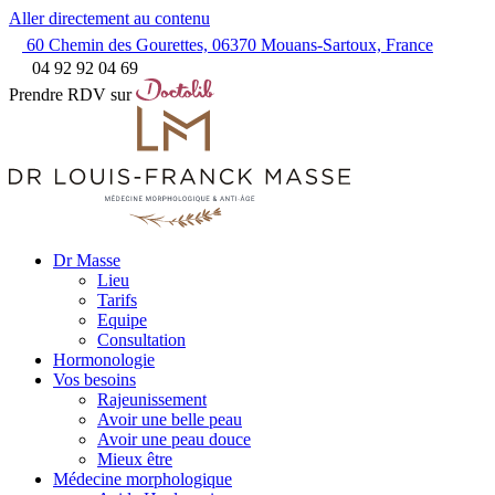
Aller directement au contenu
60 Chemin des Gourettes, 06370 Mouans-Sartoux, France
04 92 92 04 69
Prendre RDV sur
Dr Masse
Lieu
Tarifs
Equipe
Consultation
Hormonologie
Vos besoins
Rajeunissement
Avoir une belle peau
Avoir une peau douce
Mieux être
Médecine morphologique