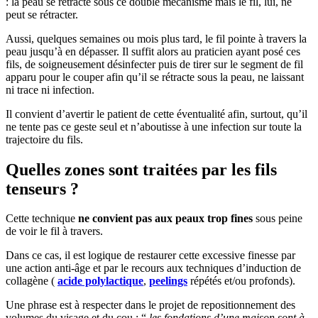
: la peau se rétracte sous ce double mécanisme mais le fil, lui, ne
peut se rétracter.
Aussi, quelques semaines ou mois plus tard, le fil pointe à travers la
peau jusqu’à en dépasser. Il suffit alors au praticien ayant posé ces
fils, de soigneusement désinfecter puis de tirer sur le segment de fil
apparu pour le couper afin qu’il se rétracte sous la peau, ne laissant
ni trace ni infection.
Il convient d’avertir le patient de cette éventualité afin, surtout, qu’il
ne tente pas ce geste seul et n’aboutisse à une infection sur toute la
trajectoire du fils.
Quelles zones sont traitées par les fils
tenseurs ?
Cette technique
ne convient pas aux peaux trop fines
sous peine
de voir le fil à travers.
Dans ce cas, il est logique de restaurer cette excessive finesse par
une action anti-âge et par le recours aux techniques d’induction de
collagène (
acide polylactique
,
peelings
répétés et/ou profonds).
Une phrase est à respecter dans le projet de repositionnement des
volumes du visage et du cou : “
les fondations d’une maison sont à