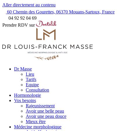
Aller directement au contenu
60 Chemin des Gourettes, 06370 Mouans-Sartoux, France
04 92 92 04 69
Prendre RDV sur
Dr Masse
Lieu
Tarifs
Equipe
Consultation
Hormonologie
Vos besoins
Rajeunissement
Avoir une belle peau
Avoir une peau douce
Mieux être
Médecine morphologique