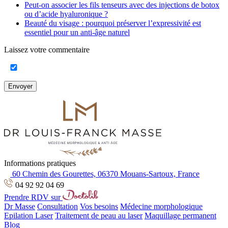
Peut-on associer les fils tenseurs avec des injections de botox
ou d’acide hyaluronique ?
Beauté du visage : pourquoi préserver l’expressivité est
essentiel pour un anti-âge naturel
Laissez votre commentaire
Envoyer
Informations pratiques
60 Chemin des Gourettes, 06370 Mouans-Sartoux, France
04 92 92 04 69
Prendre RDV sur
Dr Masse
Consultation
Vos besoins
Médecine morphologique
Epilation Laser
Traitement de peau au laser
Maquillage permanent
Blog