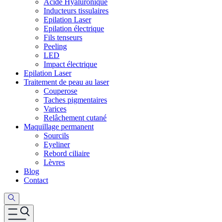
Acide Hyaluronique
Inducteurs tissulaires
Epilation Laser
Epilation électrique
Fils tenseurs
Peeling
LED
Impact électrique
Epilation Laser
Traitement de peau au laser
Couperose
Taches pigmentaires
Varices
Relâchement cutané
Maquillage permanent
Sourcils
Eyeliner
Rebord ciliaire
Lèvres
Blog
Contact