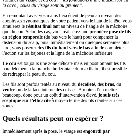
la cave ; celles du visage sont au grenier
”.
En remontant avec vos mains l’excédent de peau au niveau des
apophyses zygomatiques de votre patient vers le haut de la tête, vous
simulerez le
résultat final
tant au niveau de l’angle de la mâchoire
que du cou. Selon les cas, vous réaliserez une
première pose de fils
en région temporale
(du bas vers le haut) pour compenser la
distension du scalp, puis immédiatement ou quelques semaines plus
tard, vous poserez des
fils du haut vers le bas
afin de compléter
l’action sur les bajoues et la ligne de la mâchoire inférieure.
Le cou
est toujours une zone délicate mais en positionnant les fils
parallèlement à la branche horizontale du maxillaire, il est possible
de redrapper la peau du cou.
Les fils sont parfois tentés au niveau du
décolleté
, des
bras
, du
ventre
ou de la face interne des cuisses. A moins d’en mettre
beaucoup, donc pour un coût d’intervention élevé,
je suis très
sceptique sur l’efficacité
à moyen terme des fils crantés sur ces
zones.
Quels résultats peut-on espérer ?
Immédiatement après la pose, le visage est
engourdi par