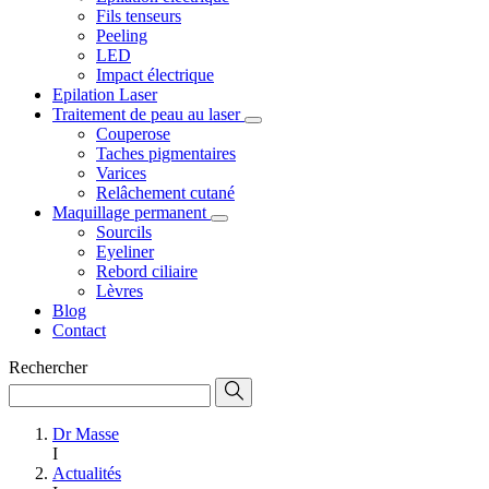
Fils tenseurs
Peeling
LED
Impact électrique
Epilation Laser
Traitement de peau au laser
Couperose
Taches pigmentaires
Varices
Relâchement cutané
Maquillage permanent
Sourcils
Eyeliner
Rebord ciliaire
Lèvres
Blog
Contact
Rechercher
Dr Masse
I
Actualités