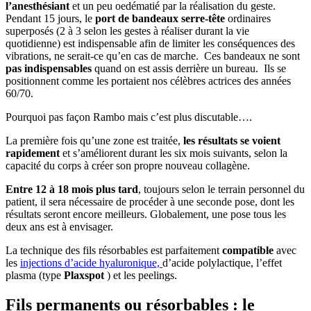
l’anesthésiant
et un peu oedématié par la réalisation du geste.
Pendant 15 jours, le
port de bandeaux serre-tête
ordinaires
superposés (2 à 3 selon les gestes à réaliser durant la vie
quotidienne) est indispensable afin de limiter les conséquences des
vibrations, ne serait-ce qu’en cas de marche. Ces bandeaux ne sont
pas indispensables
quand on est assis derrière un bureau. Ils se
positionnent comme les portaient nos célèbres actrices des années
60/70.
Pourquoi pas façon Rambo mais c’est plus discutable….
La première fois qu’une zone est traitée,
les résultats se voient
rapidement
et s’améliorent durant les six mois suivants, selon la
capacité du corps à créer son propre nouveau collagène.
Entre 12 à 18 mois plus tard
, toujours selon le terrain personnel du
patient, il sera nécessaire de procéder à une seconde pose, dont les
résultats seront encore meilleurs. Globalement, une pose tous les
deux ans est à envisager.
La technique des fils résorbables est parfaitement
compatible
avec
les
injections d’acide hyaluronique,
d’acide polylactique, l’effet
plasma (type
Plaxspot
) et les peelings.
Fils permanents ou résorbables : le