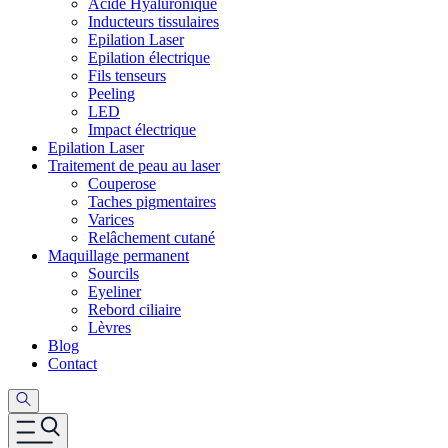
Acide Hyaluronique
Inducteurs tissulaires
Epilation Laser
Epilation électrique
Fils tenseurs
Peeling
LED
Impact électrique
Epilation Laser
Traitement de peau au laser
Couperose
Taches pigmentaires
Varices
Relâchement cutané
Maquillage permanent
Sourcils
Eyeliner
Rebord ciliaire
Lèvres
Blog
Contact