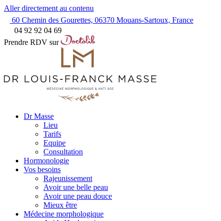
Aller directement au contenu
60 Chemin des Gourettes, 06370 Mouans-Sartoux, France
04 92 92 04 69
Prendre RDV sur
Dr Masse
Lieu
Tarifs
Equipe
Consultation
Hormonologie
Vos besoins
Rajeunissement
Avoir une belle peau
Avoir une peau douce
Mieux être
Médecine morphologique