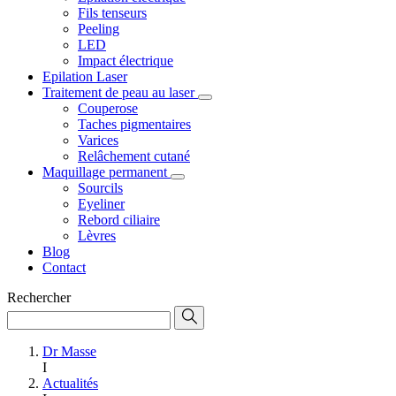
Fils tenseurs
Peeling
LED
Impact électrique
Epilation Laser
Traitement de peau au laser
Couperose
Taches pigmentaires
Varices
Relâchement cutané
Maquillage permanent
Sourcils
Eyeliner
Rebord ciliaire
Lèvres
Blog
Contact
Rechercher
Dr Masse
I
Actualités